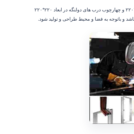
ابعاد و اجزای چهارچوب درب فلزی:درب های ۱.۵ در سایز و ابعاد ۱۵۰*۲۲۰ و چهارچوب درب های دولنگه در ابعاد ۲۲۰*۲۲۰
اشد و باتوجه به فضا و محیط طراحی و تولید شود.