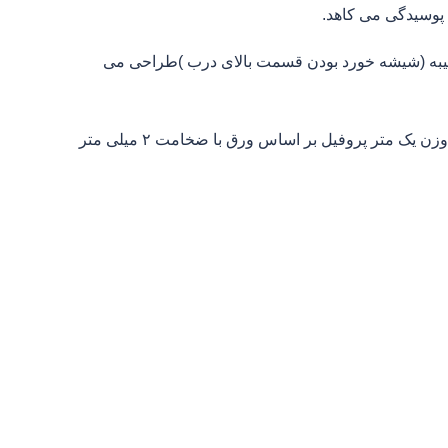
 پوسیدگی می کاهد.
 کتیبه (شیشه خورد بودن قسمت بالای درب )طراحی می
انواع چهارچوب فلزی براساس شکل را می بینید.حرف W نشان دهنده وزن یک متر پروفیل بر اساس ورق با ضخامت ۲ میلی متر