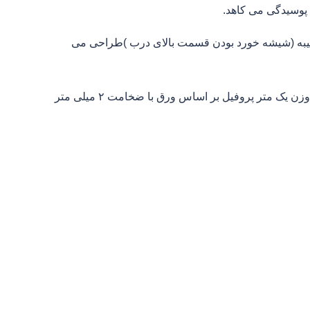
 پوسیدگی می کاهد.
 کتیبه (شیشه خورد بودن قسمت بالای درب )طراحی می
انواع چهارچوب فلزی براساس شکل را می بینید.حرف W نشان دهنده وزن یک متر پروفیل بر اساس ورق با ضخامت ۲ میلی متر