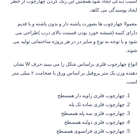
آسیب دیدگی ایجاد شود.همچنین این رنگ کردن چهارچوب از خطر
ایجاد پوسیدگی می کاهد.
معمولا چهارچوب ها بصورت پاشنه دار و بدون پاشنه و یا قدیم
دارای کتیبه (شیشه خورد بودن قسمت بالای درب )طراحی می
شود و با توجه به نوع و سایز در در هر پروژه ساختمانی تولید می
شوند.
انواع چهارچوب فلزی براساس شکل را می بینید.حرف W نشان
دهنده وزن یک متر پروفیل بر اساس ورق با ضخامت ۲ میلی متر
است.
چهارچوب فلزی زاویه دار همسطح
چهارچوب فلزی ساده تک پله
چهارچوب فلزی سه پله همسطح
چهارچوب فلزی دولبه همسطح
چهارچوب فلزی فرانسوی همسطح