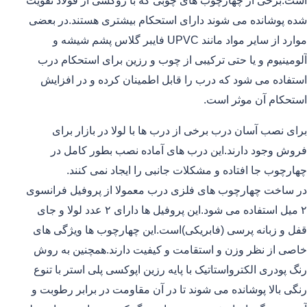
است.برخی از چهارچوب های چوبی که با روکشی از فولاد تقویت
شده پوشانده می شوند دارای استحکام بیشتری هستند.در بعضی
موارد از سایر مواد مانند UPVC فایبر گلاس پشم شیشه و
آلومینیوم و یا حتی ترکیبی از چوب و رزین برای استحکام درب
استفاده می شود که درب را قابل اطمینان کرده و در افزایش
استحکام آن موثر است.
برای نصب آسان درب برخی از درب ها با لولا در بازار برای
فروش وجود دارند.این درب های آماده نصب بطور کامل در
چهارچوب جا افتاده و مشکلات جانبی را ایجاد نمی کنند.
در ساخت چهارچوب های فلزی درب معمولا از پروفیل فرانسوی
۲ میل استفاده می شود.این پروفیل ها دارای ۲ عدد لولا و جای
قفل و زبانه پرسی (فابریکی)است.این چهارچوب ها ویژگی های
خاصی از نظر وزن و استقامت و کیفیت دارند.همچنین به روش
رنگ پودری الکترواستاتیک با پایه رزین اپوکسی پلی استر با تنوع
رنگی بالا پوشانده می شوند تا در آن مقاومت در برابر رطوبت و