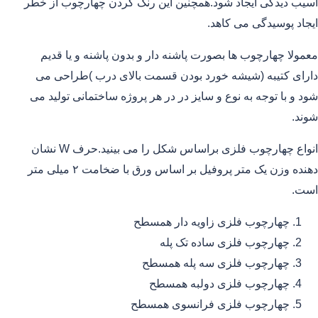
آسیب دیدگی ایجاد شود.همچنین این رنگ کردن چهارچوب از خطر
ایجاد پوسیدگی می کاهد.
معمولا چهارچوب ها بصورت پاشنه دار و بدون پاشنه و یا قدیم
دارای کتیبه (شیشه خورد بودن قسمت بالای درب )طراحی می
شود و با توجه به نوع و سایز در در هر پروژه ساختمانی تولید می
شوند.
انواع چهارچوب فلزی براساس شکل را می بینید.حرف W نشان
دهنده وزن یک متر پروفیل بر اساس ورق با ضخامت ۲ میلی متر
است.
چهارچوب فلزی زاویه دار همسطح
چهارچوب فلزی ساده تک پله
چهارچوب فلزی سه پله همسطح
چهارچوب فلزی دولبه همسطح
چهارچوب فلزی فرانسوی همسطح