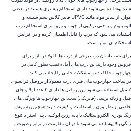
است.برخی از چهارچوب های چوبی که با روکشی از فولاد تقویت
شده پوشانده می شوند دارای استحکام بیشتری هستند.در بعضی
موارد از سایر مواد مانند UPVC فایبر گلاس پشم شیشه و
آلومینیوم و یا حتی ترکیبی از چوب و رزین برای استحکام درب
استفاده می شود که درب را قابل اطمینان کرده و در افزایش
استحکام آن موثر است.
برای نصب آسان درب برخی از درب ها با لولا در بازار برای
فروش وجود دارند.این درب های آماده نصب بطور کامل در
چهارچوب جا افتاده و مشکلات جانبی را ایجاد نمی کنند.
در ساخت چهارچوب های فلزی درب معمولا از پروفیل فرانسوی
۲ میل استفاده می شود.این پروفیل ها دارای ۲ عدد لولا و جای
قفل و زبانه پرسی (فابریکی)است.این چهارچوب ها ویژگی های
خاصی از نظر وزن و استقامت و کیفیت دارند.همچنین به روش
رنگ پودری الکترواستاتیک با پایه رزین اپوکسی پلی استر با تنوع
رنگی بالا پوشانده می شوند تا در آن مقاومت در برابر رطوبت و