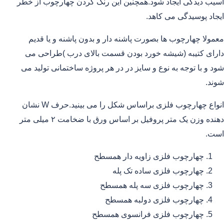
آسیب دیدگی ایجاد شود.همچنین این رنگ کردن چهارچوب از خطر
ایجاد پوسیدگی می کاهد.
معمولا چهارچوب ها بصورت پاشنه دار و بدون پاشنه و یا قدیم
دارای کتیبه (شیشه خورد بودن قسمت بالای درب )طراحی می
شود و با توجه به نوع و سایز در در هر پروژه ساختمانی تولید می
شوند.
انواع چهارچوب فلزی براساس شکل را می بینید.حرف W نشان
دهنده وزن یک متر پروفیل بر اساس ورق با ضخامت ۲ میلی متر
است.
چهارچوب فلزی زاویه دار همسطح
چهارچوب فلزی ساده تک پله
چهارچوب فلزی سه پله همسطح
چهارچوب فلزی دولبه همسطح
چهارچوب فلزی فرانسوی همسطح