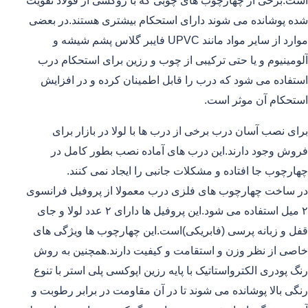
است.برخی از چهارچوب های چوبی که با روکشی از فولاد تقویت
شده پوشانده می شوند دارای استحکام بیشتری هستند.در بعضی
موارد از سایر مواد مانند UPVC فایبر گلاس پشم شیشه و
آلومینیوم و یا حتی ترکیبی از چوب و رزین برای استحکام درب
استفاده می شود که درب را قابل اطمینان کرده و در افزایش
استحکام آن موثر است.
برای نصب آسان درب برخی از درب ها با لولا در بازار برای
فروش وجود دارند.این درب های آماده نصب بطور کامل در
چهارچوب جا افتاده و مشکلات جانبی را ایجاد نمی کنند.
در ساخت چهارچوب های فلزی درب معمولا از پروفیل فرانسوی
۲ میل استفاده می شود.این پروفیل ها دارای ۲ عدد لولا و جای
قفل و زبانه پرسی (فابریکی)است.این چهارچوب ها ویژگی های
خاصی از نظر وزن و استقامت و کیفیت دارند.همچنین به روش
رنگ پودری الکترواستاتیک با پایه رزین اپوکسی پلی استر با تنوع
رنگی بالا پوشانده می شوند تا در آن مقاومت در برابر رطوبت و