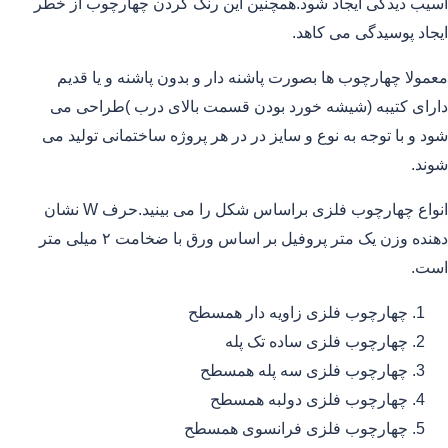
آسیب دیدگی ایجاد شود.همچنین این رنگ کردن چهارچوب از خطر
ایجاد پوسیدگی می کاهد.
معمولا چهارچوب ها بصورت پاشنه دار و بدون پاشنه و یا قدیم
دارای کتیبه (شیشه خورد بودن قسمت بالای درب )طراحی می
شود و با توجه به نوع و سایز در در هر پروژه ساختمانی تولید می
شوند.
انواع چهارچوب فلزی براساس شکل را می بینید.حرف W نشان
دهنده وزن یک متر پروفیل بر اساس ورق با ضخامت ۲ میلی متر
است.
چهارچوب فلزی زاویه دار همسطح
چهارچوب فلزی ساده تک پله
چهارچوب فلزی سه پله همسطح
چهارچوب فلزی دولبه همسطح
چهارچوب فلزی فرانسوی همسطح