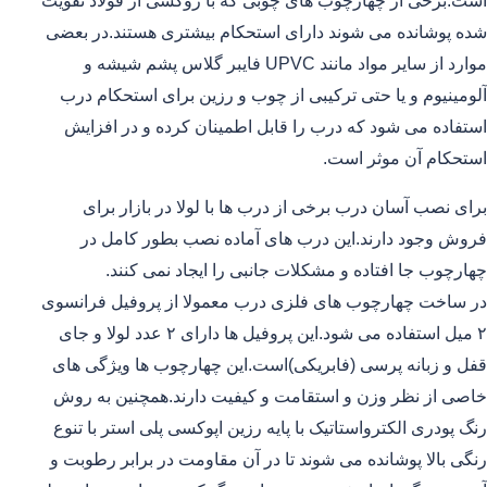
است.برخی از چهارچوب های چوبی که با روکشی از فولاد تقویت
شده پوشانده می شوند دارای استحکام بیشتری هستند.در بعضی
موارد از سایر مواد مانند UPVC فایبر گلاس پشم شیشه و
آلومینیوم و یا حتی ترکیبی از چوب و رزین برای استحکام درب
استفاده می شود که درب را قابل اطمینان کرده و در افزایش
استحکام آن موثر است.
برای نصب آسان درب برخی از درب ها با لولا در بازار برای
فروش وجود دارند.این درب های آماده نصب بطور کامل در
چهارچوب جا افتاده و مشکلات جانبی را ایجاد نمی کنند.
در ساخت چهارچوب های فلزی درب معمولا از پروفیل فرانسوی
۲ میل استفاده می شود.این پروفیل ها دارای ۲ عدد لولا و جای
قفل و زبانه پرسی (فابریکی)است.این چهارچوب ها ویژگی های
خاصی از نظر وزن و استقامت و کیفیت دارند.همچنین به روش
رنگ پودری الکترواستاتیک با پایه رزین اپوکسی پلی استر با تنوع
رنگی بالا پوشانده می شوند تا در آن مقاومت در برابر رطوبت و