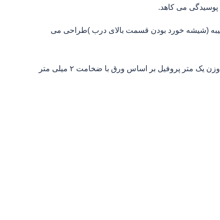
 پوسیدگی می کاهد.
 کتیبه (شیشه خورد بودن قسمت بالای درب )طراحی می
انواع چهارچوب فلزی براساس شکل را می بینید.حرف W نشان دهنده وزن یک متر پروفیل بر اساس ورق با ضخامت ۲ میلی متر