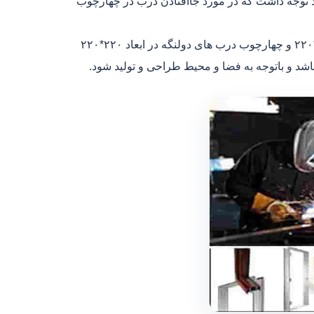
د توجه داشت که در مورد جاافتادن درب در چهارچوب
ابعاد و اجزای چهارچوب درب فلزی:درب های ۱.۵ در سایز و ابعاد ۱۵۰*۲۲۰ و چهارچوب درب های دولنگه در ابعاد ۲۲۰*۲۲۰
اشد و باتوجه به فضا و محیط طراحی و تولید شود.