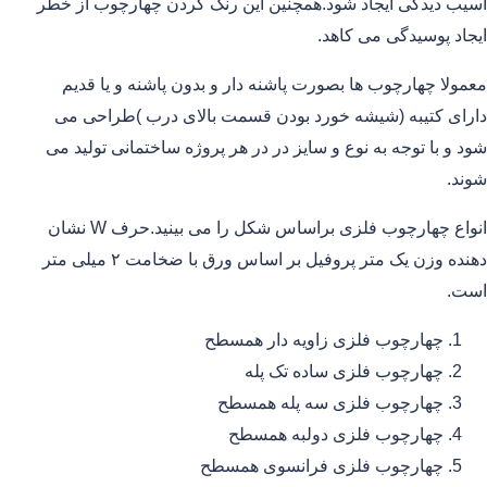
آسیب دیدگی ایجاد شود.همچنین این رنگ کردن چهارچوب از خطر
ایجاد پوسیدگی می کاهد.
معمولا چهارچوب ها بصورت پاشنه دار و بدون پاشنه و یا قدیم
دارای کتیبه (شیشه خورد بودن قسمت بالای درب )طراحی می
شود و با توجه به نوع و سایز در در هر پروژه ساختمانی تولید می
شوند.
انواع چهارچوب فلزی براساس شکل را می بینید.حرف W نشان
دهنده وزن یک متر پروفیل بر اساس ورق با ضخامت ۲ میلی متر
است.
چهارچوب فلزی زاویه دار همسطح
چهارچوب فلزی ساده تک پله
چهارچوب فلزی سه پله همسطح
چهارچوب فلزی دولبه همسطح
چهارچوب فلزی فرانسوی همسطح