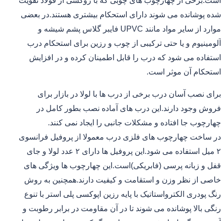
است.برخی از چهارچوب های چوبی که با روکشی از فولاد تقویت
شده پوشانده می شوند دارای استحکام بیشتری هستند.در بعضی
موارد از سایر مواد مانند UPVC فایبر گلاس پشم شیشه و
آلومینیوم و یا حتی ترکیبی از چوب و رزین برای استحکام درب
استفاده می شود که درب را قابل اطمینان کرده و در افزایش
استحکام آن موثر است.
برای نصب آسان درب برخی از درب ها با لولا در بازار برای
فروش وجود دارند.این درب های آماده نصب بطور کامل در
چهارچوب جا افتاده و مشکلات جانبی را ایجاد نمی کنند.
در ساخت چهارچوب های فلزی درب معمولا از پروفیل فرانسوی
۲ میل استفاده می شود.این پروفیل ها دارای ۲ عدد لولا و جای
قفل و زبانه پرسی (فابریکی)است.این چهارچوب ها ویژگی های
خاصی از نظر وزن و استقامت و کیفیت دارند.همچنین به روش
رنگ پودری الکترواستاتیک با پایه رزین اپوکسی پلی استر با تنوع
رنگی بالا پوشانده می شوند تا در آن مقاومت در برابر رطوبت و