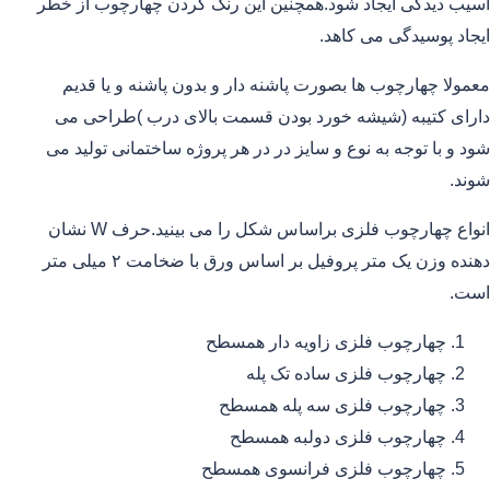
آسیب دیدگی ایجاد شود.همچنین این رنگ کردن چهارچوب از خطر
ایجاد پوسیدگی می کاهد.
معمولا چهارچوب ها بصورت پاشنه دار و بدون پاشنه و یا قدیم
دارای کتیبه (شیشه خورد بودن قسمت بالای درب )طراحی می
شود و با توجه به نوع و سایز در در هر پروژه ساختمانی تولید می
شوند.
انواع چهارچوب فلزی براساس شکل را می بینید.حرف W نشان
دهنده وزن یک متر پروفیل بر اساس ورق با ضخامت ۲ میلی متر
است.
چهارچوب فلزی زاویه دار همسطح
چهارچوب فلزی ساده تک پله
چهارچوب فلزی سه پله همسطح
چهارچوب فلزی دولبه همسطح
چهارچوب فلزی فرانسوی همسطح