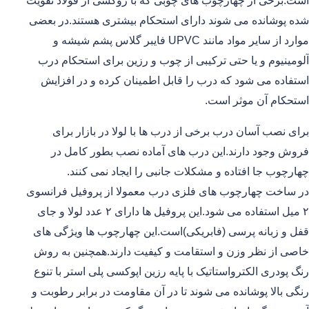
است.برخی از چهارچوب های چوبی که با روکشی از فولاد تقویت
شده پوشانده می شوند دارای استحکام بیشتری هستند.در بعضی
موارد از سایر مواد مانند UPVC فایبر گلاس پشم شیشه و
آلومینیوم و یا حتی ترکیبی از چوب و رزین برای استحکام درب
استفاده می شود که درب را قابل اطمینان کرده و در افزایش
استحکام آن موثر است.
برای نصب آسان درب برخی از درب ها با لولا در بازار برای
فروش وجود دارند.این درب های آماده نصب بطور کامل در
چهارچوب جا افتاده و مشکلات جانبی را ایجاد نمی کنند.
در ساخت چهارچوب های فلزی درب معمولا از پروفیل فرانسوی
۲ میل استفاده می شود.این پروفیل ها دارای ۲ عدد لولا و جای
قفل و زبانه پرسی (فابریکی)است.این چهارچوب ها ویژگی های
خاصی از نظر وزن و استقامت و کیفیت دارند.همچنین به روش
رنگ پودری الکترواستاتیک با پایه رزین اپوکسی پلی استر با تنوع
رنگی بالا پوشانده می شوند تا در آن مقاومت در برابر رطوبت و