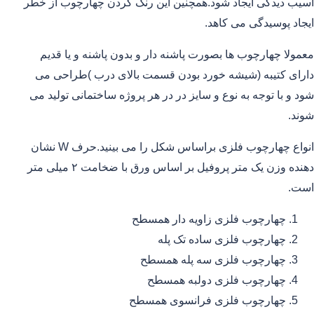
آسیب دیدگی ایجاد شود.همچنین این رنگ کردن چهارچوب از خطر
ایجاد پوسیدگی می کاهد.
معمولا چهارچوب ها بصورت پاشنه دار و بدون پاشنه و یا قدیم
دارای کتیبه (شیشه خورد بودن قسمت بالای درب )طراحی می
شود و با توجه به نوع و سایز در در هر پروژه ساختمانی تولید می
شوند.
انواع چهارچوب فلزی براساس شکل را می بینید.حرف W نشان
دهنده وزن یک متر پروفیل بر اساس ورق با ضخامت ۲ میلی متر
است.
چهارچوب فلزی زاویه دار همسطح
چهارچوب فلزی ساده تک پله
چهارچوب فلزی سه پله همسطح
چهارچوب فلزی دولبه همسطح
چهارچوب فلزی فرانسوی همسطح