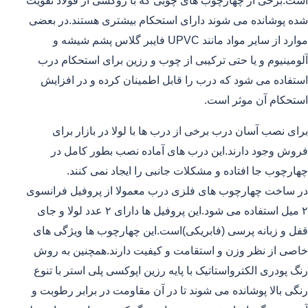
است.برخی از چهارچوب های چوبی که با روکشی از فولاد تقویت
شده پوشانده می شوند دارای استحکام بیشتری هستند.در بعضی
موارد از سایر مواد مانند UPVC فایبر گلاس پشم شیشه و
آلومینیوم و یا حتی ترکیبی از چوب و رزین برای استحکام درب
استفاده می شود که درب را قابل اطمینان کرده و در افزایش
استحکام آن موثر است.
برای نصب آسان درب برخی از درب ها با لولا در بازار برای
فروش وجود دارند.این درب های آماده نصب بطور کامل در
چهارچوب جا افتاده و مشکلات جانبی را ایجاد نمی کنند.
در ساخت چهارچوب های فلزی درب معمولا از پروفیل فرانسوی
۲ میل استفاده می شود.این پروفیل ها دارای ۲ عدد لولا و جای
قفل و زبانه پرسی (فابریکی)است.این چهارچوب ها ویژگی های
خاصی از نظر وزن و استقامت و کیفیت دارند.همچنین به روش
رنگ پودری الکترواستاتیک با پایه رزین اپوکسی پلی استر با تنوع
رنگی بالا پوشانده می شوند تا در آن مقاومت در برابر رطوبت و